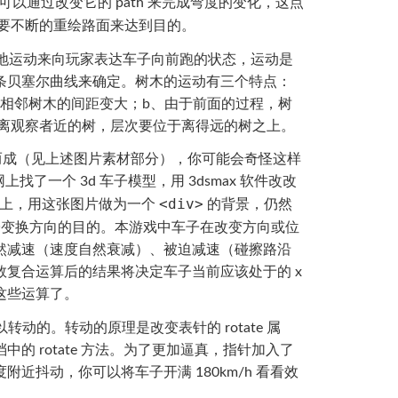
的，可以通过改变它的 path 来完成弯度的变化，这点
要不断的重绘路面来达到目的。
及近地运动来向玩家表达车子向前跑的状态，运动是
条贝塞尔曲线来确定。树木的运动有三个特点：
相邻树木的间距变大；b、由于前面的过程，树
c、离观察者近的树，层次要位于离得远的树之上。
组合而成（见上述图片素材部分），你可能会奇怪这样
找了一个 3d 车子模型，用 3dsmax 软件改改
<div>
网页上，用这张图片做为一个
的背景，仍然
性来达到车子变换方向的目的。本游戏中车子在改变方向或位
然减速（速度自然衰减）、被迫减速（碰擦路沿
复合运算后的结果将决定车子当前应该处于的 x
这些运算了。
动的。转动的原理是改变表针的 rotate 属
文档中的 rotate 方法。为了更加逼真，指针加入了
抖动，你可以将车子开满 180km/h 看看效