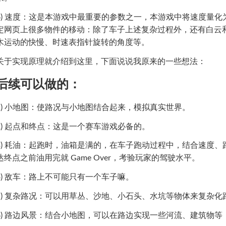
6) 速度：这是本游戏中最重要的参数之一，本游戏中将速度量化为 
定网页上很多物件的移动：除了车子上述复杂过程外，还有白云
木运动的快慢、时速表指针旋转的角度等。
关于实现原理就介绍到这里，下面说说我原来的一些想法：
后续可以做的：
1) 小地图：使路况与小地图结合起来，模拟真实世界。
2) 起点和终点：这是一个赛车游戏必备的。
3) 耗油：起跑时，油箱是满的，在车子跑动过程中，结合速度
达终点之前油用完就 Game Over，考验玩家的驾驶水平。
4) 敌车：路上不可能只有一个车子嘛。
5) 复杂路况：可以用草丛、沙地、小石头、水坑等物体来复杂
6) 路边风景：结合小地图，可以在路边实现一些河流、建筑物