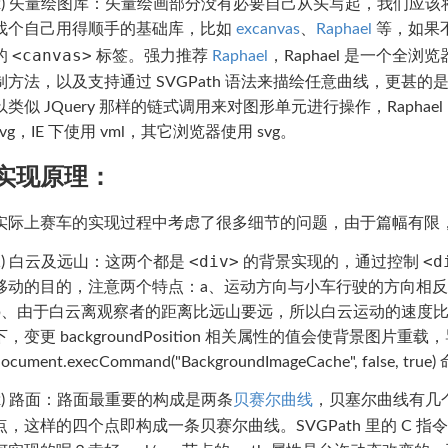
2) 矢量绘图库：矢量绘画部分没有必要自己从头写起，我们应
找个自己用得顺手的基础库，比如
excanvas
、
Raphael
等，如果不
<canvas>
的
标签。强力推荐
Raphael
，Raphael 是一个
制方法，以及支持通过 SVGPath 语法来描绘任意曲线，更甚的是
以类似 JQuery 那样的链式调用来对图形单元进行操作，Raphae
svg，IE 下使用 vml，其它浏览器使用 svg。
实现原理：
实际上赛车的实现过程中考虑了很多细节的问题，由于篇幅有限
<div>
<d
1) 白云及远山：这两个都是
的背景实现的，通过控制
移动的目的，注意两个特点：a、运动方向与小车行驶的方向相
b、由于白云离观察者的距离比远山要远，所以白云运动的速度比山体
下，变更 backgroundPosition 相关属性的值会使背景图
document.execCommand("BackgroundImageCache", false
2) 路面：路面最重要的构成是两条
贝赛尔曲线
，贝塞尔曲线有几
点，这样的四个点即构成一条贝赛尔曲线。SVGPath 里的 C