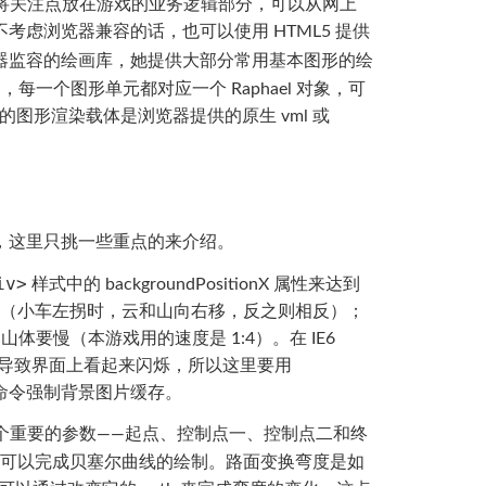
该将关注点放在游戏的业务逻辑部分，可以从网上
考虑浏览器兼容的话，也可以使用 HTML5 提供
全浏览器监容的绘画库，她提供大部分常用基本图形的绘
，每一个图形单元都对应一个 Raphael 对象，可
l 的图形渲染载体是浏览器提供的原生 vml 或
，这里只挑一些重点的来介绍。
iv>
样式中的 backgroundPositionX 属性来达到
反（小车左拐时，云和山向右移，反之则相反）；
要慢（本游戏用的速度是 1:4）。在 IE6
片重载，导致界面上看起来闪烁，所以这里要用
, true) 命令强制背景图片缓存。
个重要的参数——起点、控制点一、控制点二和终
 指令可以完成贝塞尔曲线的绘制。路面变换弯度是如