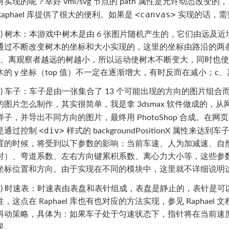
何实现的呢？幸好 vml/svg 节点的 path 属性是允许动态改变
<canvas>
Raphael 库提供了很大的便利。如果是
实现的话，需
3) 树木：本游戏中树木是由 6 张图片随机产生的，它们由远
通过不断改变树木的坐标和大小实现的，这里的坐标由路沿的两
a、离观察者越远的树越小，所以运动使树木不断变大，同时也使
木的 y 坐标（top 值）不一定在逐渐增大，有时反而在减小；
4) 车子：车子是由一张集合了 13 个可能出现的方向的图片
的图片怎么制作，其实很简单，我是拿 3dsmax 软件做成的，从网上
样子，并导出不同方向的图片，最终用 PhotoShop 合成。在
<div>
是通过控制
样式的 backgroundPositionX 属
置的时候，将受到以下参数的影响：当前车速、人为加减速、自
时）、弯道系数、左右方向键累积系数、离心力大小等，这些参数
坐标位置和方向。由于实现在不同的模块中，这里就不详细说明
5) 时速表：时速表由表盘和表针组成，表盘是静止的，表针是可以转
性，这点在 Raphael 库也有也对应的方法实现，参见 Raphael 
抖动策略，具体为：如果车子处于匀速状态下，指针将在当前速度附近
果。